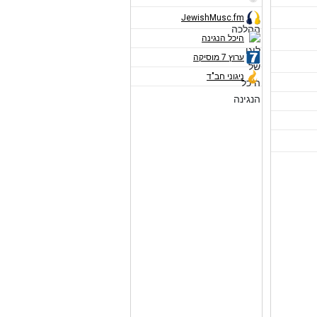
JewishMusc.fm
היכל הנגינה
ערוץ 7 מוסיקה
ניגוני חב"ד