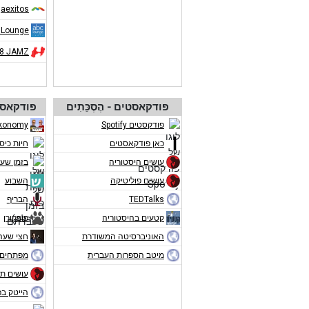
aexitos
 Lounge
08 JAMZ
פודקאסטים - הֶסְכֵּתִים
פודקאסט
פודקסטים Spotify
konomy
כאן פודקאסטים
חיות כיס
עושים היסטוריה
בזמן שע
עושים פוליטיקה
השבוע
TEDTalks
הבריף
קטעים בהיסטוריה
פופקורן
האוניברסיטה המשודרת
חצי שעה
מיטב הספרות העברית
מפתחים 
עושים תו
הייטק ב