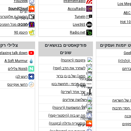
Youzeek
InternetRadio
Los Meg
SoundCloud
AccuRadio
ABC
TuneIn
הופעות מ.אלקטרוני
Hot 1
Live365
להיטים מכל הזמנים
Radio.net
היטמן 90
 יזמות ועסקים
פודקאסטים בנושאים
צלילי רק
שונים
elaxing talk down
Gee
גיקונומי (ראיונות)
 (כלכלה)
A Soft Murmur
לשחרר את הדב (קומי)
בדתם
Noisli צלילים
המוג'ו של בן בן ברוך
רעש לבן
מתן חכימי - תחושת בטן
רחשי אוקיינוס
שיר אחד (שירים)
שלושה שיודעים
 של השראה
על המשמעות (רעיונות)
חסרי תרבות
מה יש בזה (היסטורי-קומי)
כנה
היסטוריה גדולה (בקטנה)
פקקים