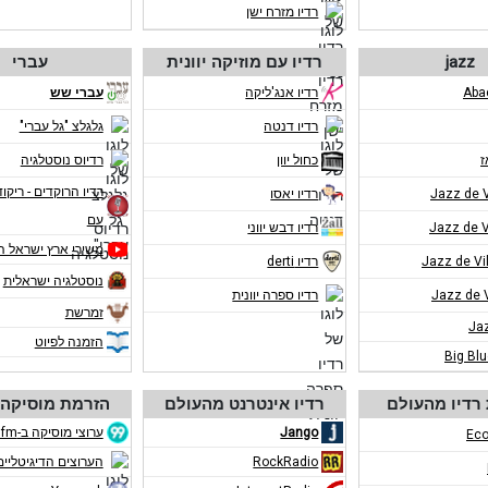
רדיו מזרח ישן
jazz
רדיו עם מוזיקה יוונית
עברי
רדיו אנג'ליקה
עברי שש
רדיו דנטה
גלגלצ "גל עברי"
ז
כחול יוון
רדיוס נוסטלגיה
רדיו הרוקדים - ריקוד
רדיו יאסו
עם
רדיו דבש יווני
משירי ארץ ישראל ה
רדיו derti
נוסטלגיה ישראלית
רדיו ספרה יוונית
זמרשת
Ja
הזמנה לפיוט
Big Bl
רדיו מהעולם
רדיו אינטרנט מהעולם
הזרמת מוסיקה 
Jango
ערוצי מוסיקה ב-eco99fm
Eco
RockRadio
הערוצים הדיגיטליים ב-m