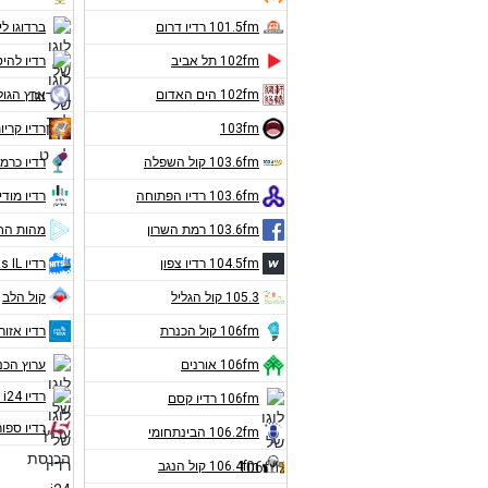
101.5fm רדיו דרום
ברדוגו לי
102fm תל אביב
רדיו להיט
102fm הים האדום
ארץ הגול
103fm
רדיו קריו
103.6fm קול השפלה
רדיו כרמ
103.6fm רדיו הפתוחה
רדיו מודי
103.6fm רמת השרון
מהות הח
104.5fm רדיו צפון
רדיו Hits IL
105.3 קול הגליל
קול הלב
106fm קול הכנרת
רדיו אזורי
106fm אורנים
ערוץ הכ
רדיו i24 חדשות
106fm רדיו קסם
רדיו ספור
106.2fm הבינתחומי
106.4fm קול הנגב