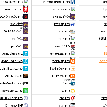
יה
רדיו נושמים מזרחית
רדיו נושמים אהבה
Up
רדיו שירי דיכאון
רדיו שירי אהבה
אות
גלגלצ מזרחית
רדיו סלסה תל אביב
אל
רדיו קול ערים
גלגלצ רגוע
רניה
רדיו בריזר
גלגלצ 70 80 90
6
רדיו מנטה
גלגלצ פופ
צה
101.5 התחנה
גלגלצ רוק
TE
רדיו קצב מזרחית
בלוז Joint Blues
חברתי
רדיו קול המרכז
רגאיי Joint Radio
רדיו אונליין live1
טראנס Joint Beat
רדיו קצב ים תיכוני
טראנס AH.FM
רדיו 5
טראנס RauteMusik
רדיו נטו
טראנס psyradio
ניסמן
רדיו one
רדיו פלוס 70 80 90
לוג
רדיו המזרח
EHF שנות ה-80