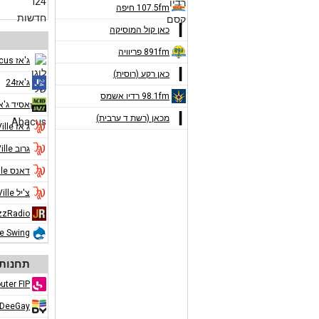
107.5fm חיפה
כאן קול המוסיקה
891fm פריוויה
ג'אז Abacus
כאן רקע (רוסית)
ג'אז24
98.1fm רדיו אשמס
אסיד ג'א
מכאן (רשת ד ערבית)
ג'אז Jazz de Ville
גרוב Jazz de Ville
דאנס Jazz de Ville
צ'יל Jazz de Ville
zzRadio
ue Swing
תחנות 
uter FIP
DeeGay