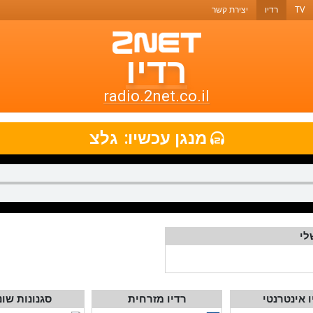
TV
רדיו
יצירת קשר
רדיו
רדיו
טו-נט
radio.2net.co.il
תחנות
מנגן עכשיו:
גלצ
רדיו
ואתרי
מוזיקה
לי
ו אינטרנטי
רדיו מזרחית
סגנונות שונ