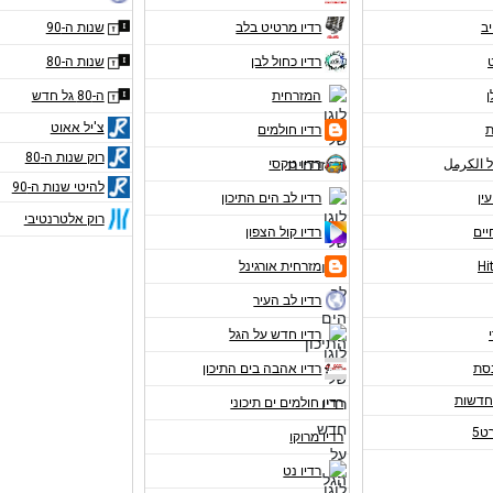
יב
רדיו מרטיט בלב
שנות ה-90
רדיו כחול לבן
שנות ה-80
ן
המזרחית
ה-80 גל חדש
צ'יל אאוט
ת
רדיו חולמים
רוק שנות ה-80
ל الكرمل
רדיו טקסי
להיטי שנות ה-90
עין
רדיו לב הים התיכון
רוק אלטרנטיבי
יים
רדיו קול הצפון
מזרחית אורגינל
רדיו לב העיר
רדיו חדש על הגל
נסת
רדיו אהבה בים התיכון
רדיו חולמים ים תיכוני
ט5
רדיו מרוקו
רדיו נט