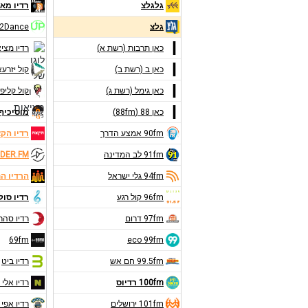
גלגלצ
רדיו מאנ
גלצ
2Dance
כאן תרבות (רשת א)
רדיו מצי
כאן ב (רשת ב)
קול יזרע
כאן גימל (רשת ג)
קול קליפו
כאן 88 (88fm)
מוסיכיף 9FM
90fm אמצע הדרך
רדיו הק
91fm לב המדינה
DER.FM
94fm גלי ישראל
הרדיו ה
96fm קול רגע
רדיו סול
97fm דרום
רדיו סהר
69fm
eco 99fm
99.5fm חם אש
רדיו ביט
100fm רדיוס
רדיו אלי 
101fm ירושלים
רדיו אפי 