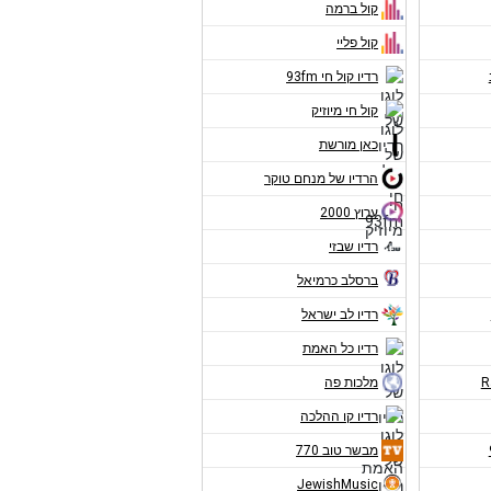
קול ברמה
קול פליי
רדיו קול חי 93fm
קול חי מיוזיק
כאן מורשת
הרדיו של מנחם טוקר
ערוץ 2000
רדיו שבזי
ברסלב כרמיאל
רדיו לב ישראל
רדיו כל האמת
מלכות פה
רדיו קו ההלכה
מבשר טוב 770
JewishMusic