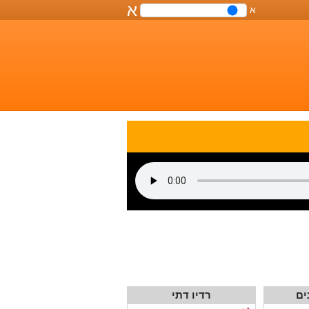
א
א
שליטה
על
גודל
הפונט
במסמך
ים
רדיו דתי