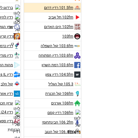
101.5fm רדיו דרום
ברדוגו לי
102fm תל אביב
רדיו להיט
102fm הים האדום
ארץ הגול
103fm
רדיו קריו
103.6fm קול השפלה
רדיו כרמ
103.6fm רדיו הפתוחה
רדיו מודי
103.6fm רמת השרון
מהות הח
104.5fm רדיו צפון
רדיו Hits IL
105.3 קול הגליל
קול הלב
106fm קול הכנרת
רדיו אזורי
106fm אורנים
ערוץ הכ
רדיו i24 חדשות
106fm רדיו קסם
רדיו ספור
106.2fm הבינתחומי
106.4fm קול הנגב