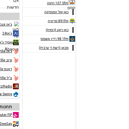
107.5fm חיפה
כאן קול המוסיקה
891fm פריוויה
ג'אז Abacus
כאן רקע (רוסית)
ג'אז24
98.1fm רדיו אשמס
אסיד ג'א
מכאן (רשת ד ערבית)
ג'אז Jazz de Ville
גרוב Jazz de Ville
דאנס Jazz de Ville
צ'יל Jazz de Ville
zzRadio
ue Swing
תחנות 
uter FIP
DeeGay