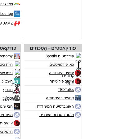
aexitos
 Lounge
08 JAMZ
פודקאסטים - הֶסְכֵּתִים
פודקאסט
פודקסטים Spotify
konomy
כאן פודקאסטים
חיות כיס
עושים היסטוריה
בזמן שע
עושים פוליטיקה
השבוע
TEDTalks
הבריף
קטעים בהיסטוריה
פופקורן
האוניברסיטה המשודרת
חצי שעה
מיטב הספרות העברית
מפתחים 
עושים תו
הייטק ב