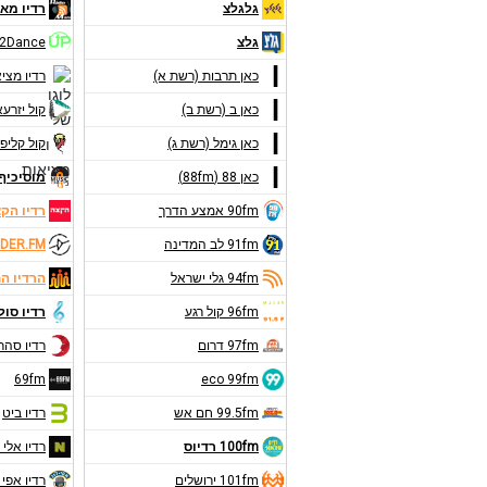
גלגלצ
רדיו מאנ
גלצ
2Dance
כאן תרבות (רשת א)
רדיו מצי
כאן ב (רשת ב)
קול יזרע
כאן גימל (רשת ג)
קול קליפו
כאן 88 (88fm)
מוסיכיף 9FM
90fm אמצע הדרך
רדיו הק
91fm לב המדינה
DER.FM
94fm גלי ישראל
הרדיו ה
96fm קול רגע
רדיו סול
97fm דרום
רדיו סהר
69fm
eco 99fm
99.5fm חם אש
רדיו ביט
100fm רדיוס
רדיו אלי 
101fm ירושלים
רדיו אפי 