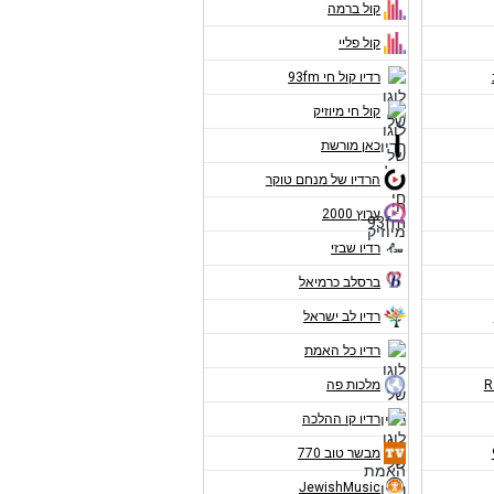
קול ברמה
קול פליי
רדיו קול חי 93fm
קול חי מיוזיק
כאן מורשת
הרדיו של מנחם טוקר
ערוץ 2000
רדיו שבזי
ברסלב כרמיאל
רדיו לב ישראל
רדיו כל האמת
מלכות פה
רדיו קו ההלכה
מבשר טוב 770
JewishMusic