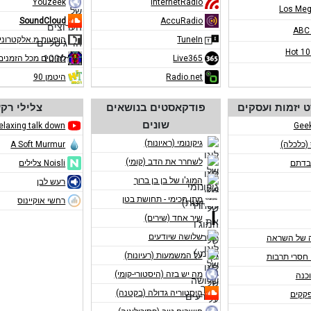
Youzeek
InternetRadio
Los Meg
SoundCloud
AccuRadio
ABC
TuneIn
הופעות מ.אלקטרוני
Hot 1
Live365
להיטים מכל הזמנים
Radio.net
היטמן 90
 יזמות ועסקים
פודקאסטים בנושאים
צלילי רק
שונים
elaxing talk down
Gee
גיקונומי (ראיונות)
 (כלכלה)
A Soft Murmur
לשחרר את הדב (קומי)
בדתם
Noisli צלילים
המוג'ו של בן בן ברוך
רעש לבן
מתן חכימי - תחושת בטן
רחשי אוקיינוס
שיר אחד (שירים)
שלושה שיודעים
 של השראה
על המשמעות (רעיונות)
חסרי תרבות
מה יש בזה (היסטורי-קומי)
כנה
היסטוריה גדולה (בקטנה)
פקקים