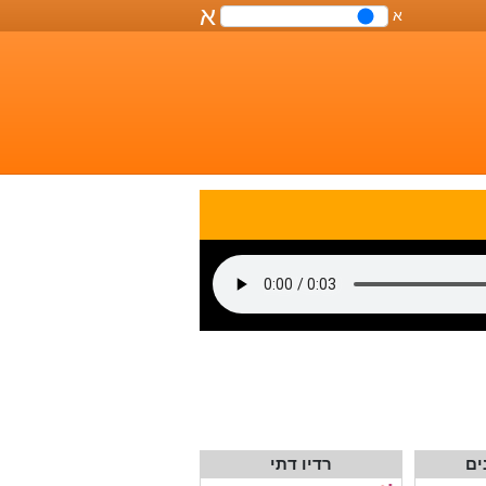
א
א
שליטה
על
גודל
הפונט
במסמך
ים
רדיו דתי