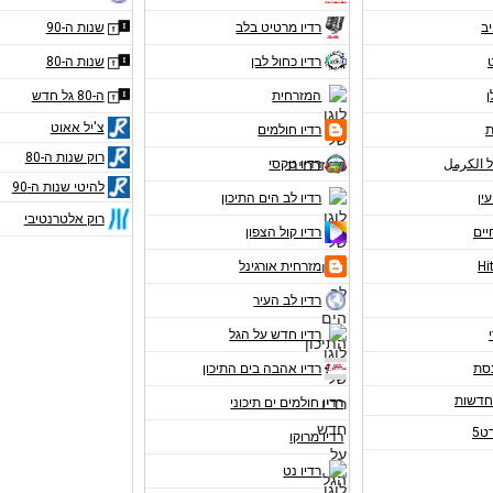
יב
רדיו מרטיט בלב
שנות ה-90
רדיו כחול לבן
שנות ה-80
ן
המזרחית
ה-80 גל חדש
צ'יל אאוט
ת
רדיו חולמים
רוק שנות ה-80
ל الكرمل
רדיו טקסי
להיטי שנות ה-90
עין
רדיו לב הים התיכון
רוק אלטרנטיבי
יים
רדיו קול הצפון
מזרחית אורגינל
רדיו לב העיר
רדיו חדש על הגל
נסת
רדיו אהבה בים התיכון
רדיו חולמים ים תיכוני
ט5
רדיו מרוקו
רדיו נט