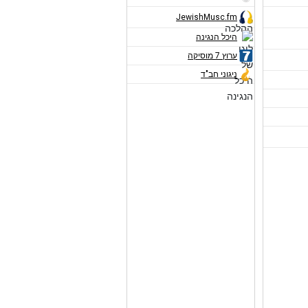
JewishMusc.fm
היכל הנגינה
ערוץ 7 מוסיקה
ניגוני חב"ד