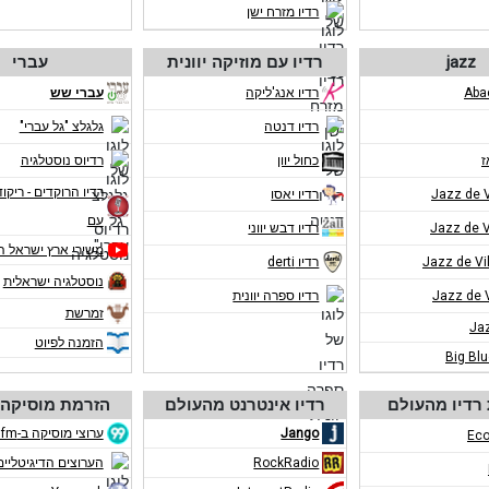
רדיו מזרח ישן
jazz
רדיו עם מוזיקה יוונית
עברי
רדיו אנג'ליקה
עברי שש
רדיו דנטה
גלגלצ "גל עברי"
ז
כחול יוון
רדיוס נוסטלגיה
רדיו הרוקדים - ריקוד
רדיו יאסו
עם
רדיו דבש יווני
משירי ארץ ישראל ה
רדיו derti
נוסטלגיה ישראלית
רדיו ספרה יוונית
זמרשת
Ja
הזמנה לפיוט
Big Bl
רדיו מהעולם
רדיו אינטרנט מהעולם
הזרמת מוסיקה 
Jango
ערוצי מוסיקה ב-eco99fm
Eco
RockRadio
הערוצים הדיגיטליים ב-m