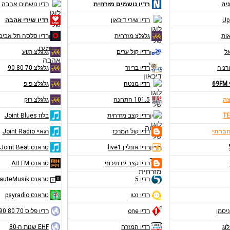
יה
רדיו נושמים מזרחית
רדיו נושמים אהבה
Up
רדיו שירי דיכאון
רדיו שירי אהבה
אות
גלגלצ מזרחית
רדיו סלסה תל אביב
אל
רדיו קול ערים
גלגלצ רגוע
רניה
רדיו בריזר
גלגלצ 70 80 90
6
רדיו מנטה
גלגלצ פופ
צה
101.5 התחנה
גלגלצ רוק
TE
רדיו קצב מזרחית
בלוז Joint Blues
חברתי
רדיו קול המרכז
רגאיי Joint Radio
רדיו אונליין live1
טראנס Joint Beat
רדיו קצב ים תיכוני
טראנס AH.FM
רדיו 5
טראנס RauteMusik
רדיו נטו
טראנס psyradio
ניסמן
רדיו one
רדיו פלוס 70 80 90
לוג
רדיו המזרח
EHF שנות ה-80