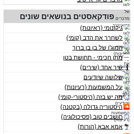
פודקאסטים בנושאים שונים
גיקונומי (ראיונות)
לשחרר את הדב (קומי)
המוג'ו של בן בן ברוך
מתן חכימי - תחושת בטן
שיר אחד (שירים)
שלושה שיודעים
על המשמעות (רעיונות)
מה יש בזה (היסטורי-קומי)
היסטוריה גדולה (בקטנה)
חושבים טוב (פסיכולוגיה)
אמא אבא (הורות)