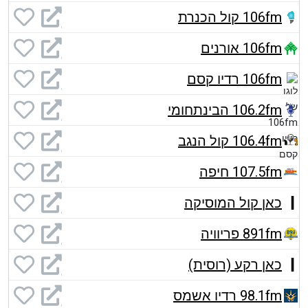
106fm קול הכנרת
106fm אורנים
106fm רדיו קסם
106.2fm הבינתחומי
106.4fm קול הנגב
107.5fm חיפה
כאן קול המוסיקה
891fm פריוויה
כאן רקע (רוסית)
98.1fm רדיו אשמס