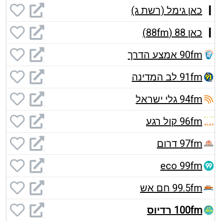
כאן גימל (רשת ג)
כאן 88 (88fm)
90fm אמצע הדרך
91fm לב המדינה
94fm גלי ישראל
96fm קול רגע
97fm דרום
eco 99fm
99.5fm חם אש
100fm רדיוס