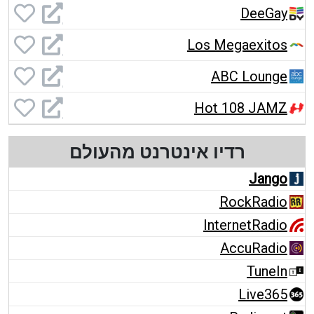
DeeGay
Los Megaexitos
ABC Lounge
Hot 108 JAMZ
רדיו אינטרנט מהעולם
Jango
RockRadio
InternetRadio
AccuRadio
TuneIn
Live365