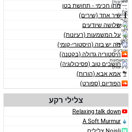
מתן חכימי - תחושת בטן
שיר אחד (שירים)
שלושה שיודעים
על המשמעות (רעיונות)
מה יש בזה (היסטורי-קומי)
היסטוריה גדולה (בקטנה)
חושבים טוב (פסיכולוגיה)
אמא אבא (הורות)
הפודיום (ספורט)
צלילי רקע
Relaxing talk down
A Soft Murmur
Noisli צלילים