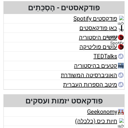
פודקאסטים - הֶסְכֵּתִים
פודקסטים Spotify
כאן פודקאסטים
עושים היסטוריה
עושים פוליטיקה
TEDTalks
קטעים בהיסטוריה
האוניברסיטה המשודרת
מיטב הספרות העברית
פודקאסט יזמות ועסקים
Geekonomy
חיות כיס (כלכלה)