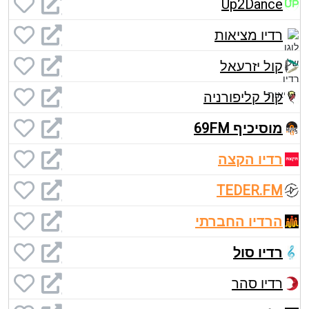
Up2Dance
רדיו מציאות
קול יזרעאל
קול קליפורניה
מוסיכיף 69FM
רדיו הקצה
TEDER.FM
הרדיו החברתי
רדיו סול
רדיו סהר