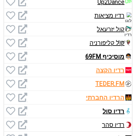
Up2Dance
רדיו מציאות
קול יזרעאל
קול קליפורניה
מוסיכיף 69FM
רדיו הקצה
TEDER.FM
הרדיו החברתי
רדיו סול
רדיו סהר