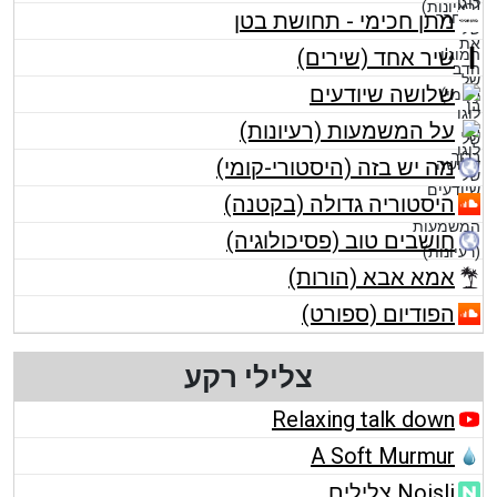
מתן חכימי - תחושת בטן
שיר אחד (שירים)
שלושה שיודעים
על המשמעות (רעיונות)
מה יש בזה (היסטורי-קומי)
היסטוריה גדולה (בקטנה)
חושבים טוב (פסיכולוגיה)
אמא אבא (הורות)
הפודיום (ספורט)
צלילי רקע
Relaxing talk down
A Soft Murmur
Noisli צלילים