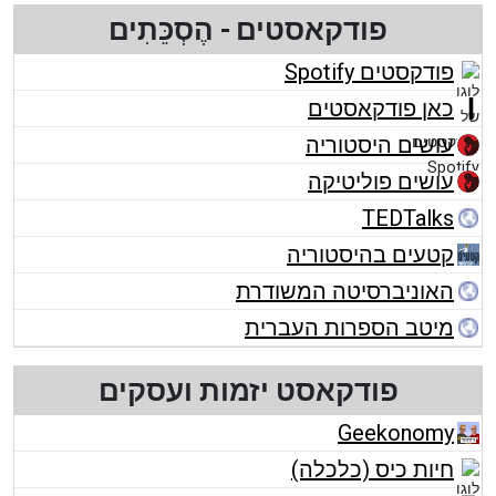
פודקאסטים - הֶסְכֵּתִים
פודקסטים Spotify
כאן פודקאסטים
עושים היסטוריה
עושים פוליטיקה
TEDTalks
קטעים בהיסטוריה
האוניברסיטה המשודרת
מיטב הספרות העברית
פודקאסט יזמות ועסקים
Geekonomy
חיות כיס (כלכלה)