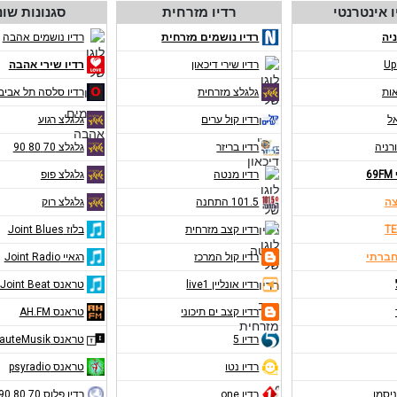
ו אינטרנטי
רדיו מזרחית
סגנונות שונ
יה
רדיו נושמים מזרחית
רדיו נושמים אהבה
Up
רדיו שירי דיכאון
רדיו שירי אהבה
אות
גלגלצ מזרחית
רדיו סלסה תל אביב
אל
רדיו קול ערים
גלגלצ רגוע
רניה
רדיו בריזר
גלגלצ 70 80 90
6
רדיו מנטה
גלגלצ פופ
צה
101.5 התחנה
גלגלצ רוק
TE
רדיו קצב מזרחית
בלוז Joint Blues
חברתי
רדיו קול המרכז
רגאיי Joint Radio
רדיו אונליין live1
טראנס Joint Beat
רדיו קצב ים תיכוני
טראנס AH.FM
רדיו 5
טראנס RauteMusik
רדיו נטו
טראנס psyradio
ניסמן
רדיו one
רדיו פלוס 70 80 90