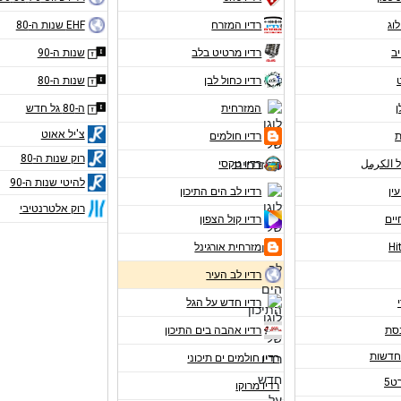
לוג
רדיו המזרח
EHF שנות ה-80
יב
רדיו מרטיט בלב
שנות ה-90
רדיו כחול לבן
שנות ה-80
ן
המזרחית
ה-80 גל חדש
צ'יל אאוט
ת
רדיו חולמים
רוק שנות ה-80
ל الكرمل
רדיו טקסי
להיטי שנות ה-90
עין
רדיו לב הים התיכון
רוק אלטרנטיבי
יים
רדיו קול הצפון
מזרחית אורגינל
רדיו לב העיר
רדיו חדש על הגל
נסת
רדיו אהבה בים התיכון
רדיו חולמים ים תיכוני
ט5
רדיו מרוקו