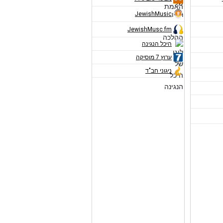
JewishMusic
JewishMusc.fm
היכל הנגינה
ערוץ 7 מוסיקה
ניגוני חב"ד