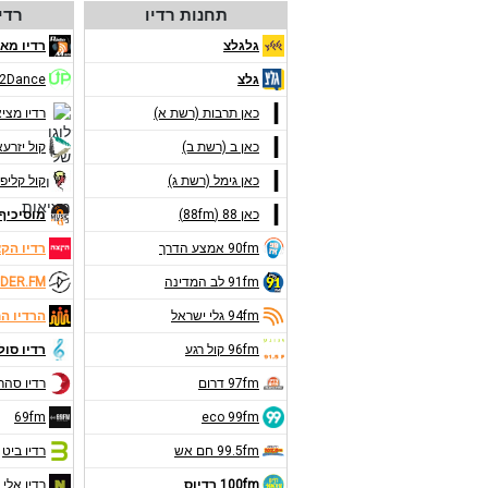
תחנות רדיו
רדי
גלגלצ
רדיו מאנ
גלצ
2Dance
כאן תרבות (רשת א)
רדיו מצי
כאן ב (רשת ב)
קול יזרע
כאן גימל (רשת ג)
קול קליפו
כאן 88 (88fm)
מוסיכיף 9FM
90fm אמצע הדרך
רדיו הק
91fm לב המדינה
DER.FM
94fm גלי ישראל
הרדיו ה
96fm קול רגע
רדיו סול
97fm דרום
רדיו סהר
69fm
eco 99fm
99.5fm חם אש
רדיו ביט
100fm רדיוס
רדיו אלי 