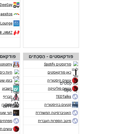
DeeGay
aexitos
 Lounge
08 JAMZ
פודקאסטים - הֶסְכֵּתִים
פודקאסט
פודקסטים Spotify
konomy
כאן פודקאסטים
חיות כיס
עושים היסטוריה
בזמן שע
עושים פוליטיקה
השבוע
TEDTalks
הבריף
קטעים בהיסטוריה
פופקורן
האוניברסיטה המשודרת
חצי שעה
מיטב הספרות העברית
מפתחים 
עושים תו