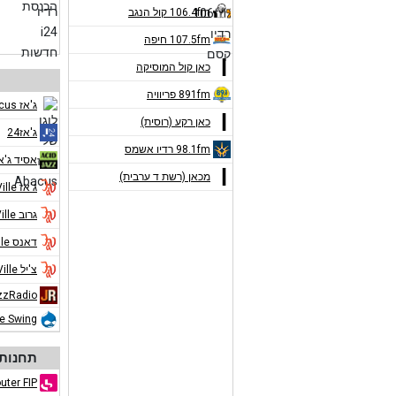
106.4fm קול הנגב
107.5fm חיפה
כאן קול המוסיקה
891fm פריוויה
ג'אז Abacus
כאן רקע (רוסית)
ג'אז24
98.1fm רדיו אשמס
אסיד ג'א
מכאן (רשת ד ערבית)
ג'אז Jazz de Ville
גרוב Jazz de Ville
דאנס Jazz de Ville
צ'יל Jazz de Ville
zzRadio
ue Swing
תחנות 
uter FIP