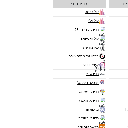
ים
רדיו דתי
קול ברמה
קול פליי
רדיו קול חי 93fm
קול חי מיוזיק
כאן מורשת
הרדיו של מנחם טוקר
ערוץ 2000
רדיו שבזי
ברסלב כרמיאל
רדיו לב ישראל
רדיו כל האמת
מלכות פה
רדיו קו ההלכה
מבשר טוב 770