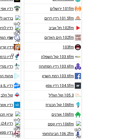
101fm ירושלים
רדיו אפי 
101.5fm רדיו דרום
ברדוגו לי
102fm תל אביב
רדיו להיט
102fm הים האדום
ארץ הגול
103fm
רדיו קריו
103.6fm קול השפלה
רדיו כרמ
103.6fm רדיו הפתוחה
רדיו מודי
103.6fm רמת השרון
מהות הח
104.5fm רדיו צפון
רדיו Hits IL
105.3 קול הגליל
קול הלב
106fm קול הכנרת
רדיו אזורי
106fm אורנים
ערוץ הכ
רדיו i24 חדשות
106fm רדיו קסם
רדיו ספור
106.2fm הבינתחומי