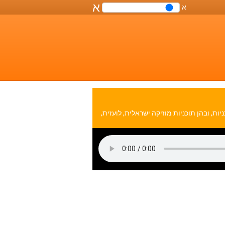
א
א
שליטה
על
גודל
הפונט
במסמך
נה כוללים מגוון רחב של תוכניות, ובהן תוכניות מוזיקה ישראלית, לועזית,