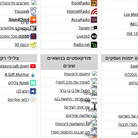
RockRadio
הערוצים הדיגיטליים ב-m
Youzeek
InternetRadio
Los Meg
SoundCloud
AccuRadio
ABC
TuneIn
הופעות מ.אלקטרוני
Hot 1
Live365
להיטים מכל הזמנים
Radio.net
היטמן 90
 יזמות ועסקים
פודקאסטים בנושאים
צלילי רק
שונים
elaxing talk down
Gee
גיקונומי (ראיונות)
 (כלכלה)
A Soft Murmur
לשחרר את הדב (קומי)
בדתם
Noisli צלילים
המוג'ו של בן בן ברוך
רעש לבן
מתן חכימי - תחושת בטן
רחשי אוקיינוס
שיר אחד (שירים)
שלושה שיודעים
 של השראה
על המשמעות (רעיונות)
חסרי תרבות
מה יש בזה (היסטורי-קומי)
כנה