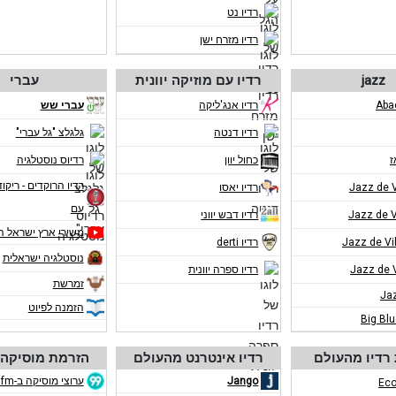
רדיו נט
רדיו מזרח ישן
jazz
רדיו עם מוזיקה יוונית
עברי
רדיו אנג'ליקה
עברי שש
רדיו דנטה
גלגלצ "גל עברי"
ז
כחול יוון
רדיוס נוסטלגיה
רדיו הרוקדים - ריקוד
רדיו יאסו
עם
רדיו דבש יווני
משירי ארץ ישראל ה
רדיו derti
נוסטלגיה ישראלית
רדיו ספרה יוונית
זמרשת
Ja
הזמנה לפיוט
Big Bl
רדיו מהעולם
רדיו אינטרנט מהעולם
הזרמת מוסיקה 
Jango
ערוצי מוסיקה ב-eco99fm
Eco