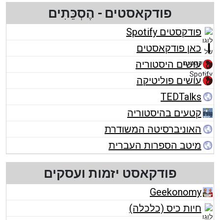
פודקאסטים - הֶסְכֵּתִים
פודקסטים Spotify
כאן פודקאסטים
עושים היסטוריה
עושים פוליטיקה
TEDTalks
קטעים בהיסטוריה
האוניברסיטה המשודרת
מיטב הספרות העברית
פודקאסט יזמות ועסקים
Geekonomy
חיות כיס (כלכלה)