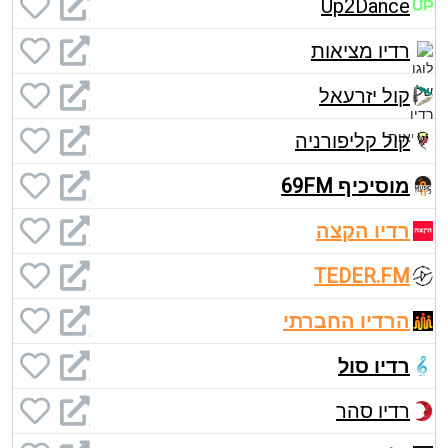
Up2Dance
רדיו מציאות
קול יזרעאל
קול קליפורניה
מוסיכיף 69FM
רדיו הקצה
TEDER.FM
הרדיו החברתי
רדיו סול
רדיו סהר