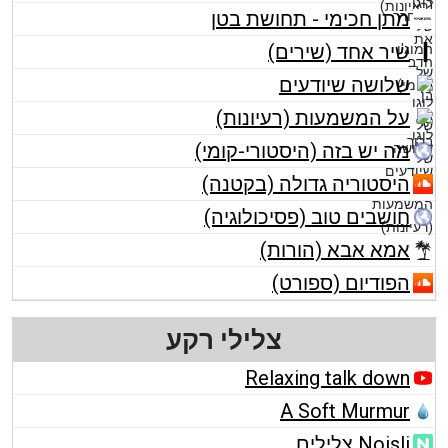
מתן חכימי - תחושת בטן
שיר אחד (שירים)
שלושה שיודעים
על המשמעות (רעיונות)
מה יש בזה (היסטורי-קומי)
היסטוריה גדולה (בקטנה)
חושבים טוב (פסיכולוגיה)
אמא אבא (הורות)
הפודיום (ספורט)
צלילי רקע
Relaxing talk down
A Soft Murmur
Noisli צלילים