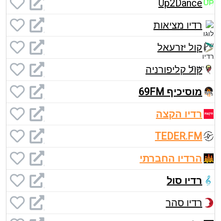
Up2Dance
רדיו מציאות
קול יזרעאל
קול קליפורניה
מוסיכיף 69FM
רדיו הקצה
TEDER.FM
הרדיו החברתי
רדיו סול
רדיו סהר