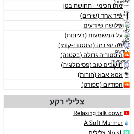
מתן חכימי - תחושת בטן
שיר אחד (שירים)
שלושה שיודעים
על המשמעות (רעיונות)
מה יש בזה (היסטורי-קומי)
היסטוריה גדולה (בקטנה)
חושבים טוב (פסיכולוגיה)
אמא אבא (הורות)
הפודיום (ספורט)
צלילי רקע
Relaxing talk down
A Soft Murmur
Noisli צלילים