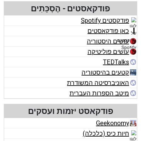
פודקאסטים - הֶסְכֵּתִים
פודקסטים Spotify
כאן פודקאסטים
עושים היסטוריה
עושים פוליטיקה
TEDTalks
קטעים בהיסטוריה
האוניברסיטה המשודרת
מיטב הספרות העברית
פודקאסט יזמות ועסקים
Geekonomy
חיות כיס (כלכלה)