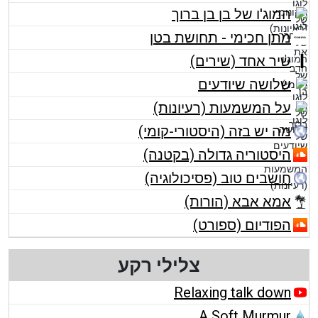
המוג'ו של בן בן ברוך
מתן חכימי - תחושת בטן
שיר אחד (שירים)
שלושה שיודעים
על המשמעות (רעיונות)
מה יש בזה (היסטורי-קומי)
היסטוריה גדולה (בקטנה)
חושבים טוב (פסיכולוגיה)
אמא אבא (הורות)
הפודיום (ספורט)
צלילי רקע
Relaxing talk down
A Soft Murmur