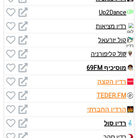
Up2Dance
רדיו מציאות
קול יזרעאל
קול קליפורניה
מוסיכיף 69FM
רדיו הקצה
TEDER.FM
הרדיו החברתי
רדיו סול
רדיו סהר