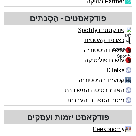
Partner מוזיקה
פודקאסטים - הֶסְכֵּתִים
פודקסטים Spotify
כאן פודקאסטים
עושים היסטוריה
עושים פוליטיקה
TEDTalks
קטעים בהיסטוריה
האוניברסיטה המשודרת
מיטב הספרות העברית
פודקאסט יזמות ועסקים
Geekonomy