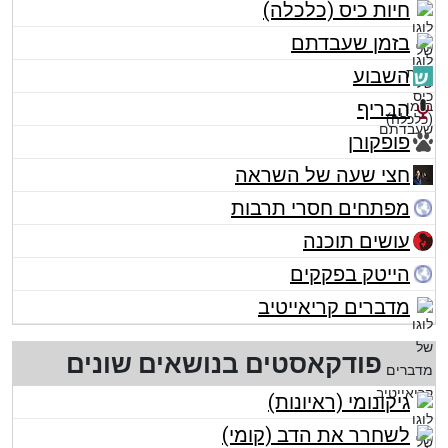
חיות כיס (כלכלה)
בזמן שעבדתם
השבוע
הבריף
פופקורן
חצי שעה של השראה
מפתחים חסרי תרבות
עושים תוכנה
הייטק בפקקים
מדברים קריאייטיב
פודקאסטים בנושאים שונים
גיקונומי (ראיונות)
לשחרר את הדב (קומי)