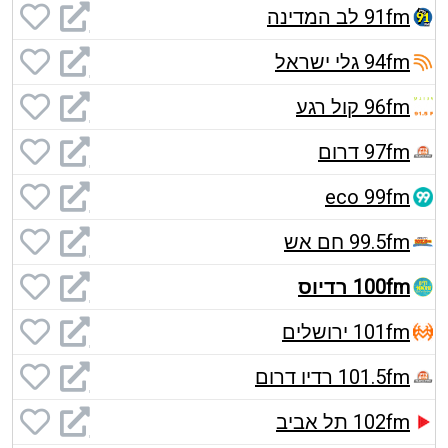
91fm לב המדינה
94fm גלי ישראל
96fm קול רגע
97fm דרום
eco 99fm
99.5fm חם אש
100fm רדיוס
101fm ירושלים
101.5fm רדיו דרום
102fm תל אביב