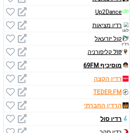
Up2Dance
רדיו מציאות
קול יזרעאל
קול קליפורניה
מוסיכיף 69FM
רדיו הקצה
TEDER.FM
הרדיו החברתי
רדיו סול
רדיו סהר