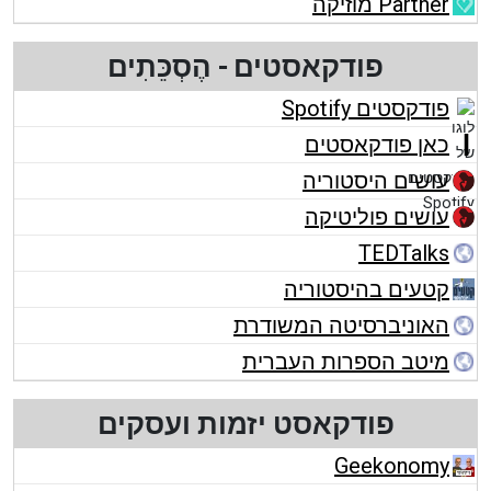
Partner מוזיקה
פודקאסטים - הֶסְכֵּתִים
פודקסטים Spotify
כאן פודקאסטים
עושים היסטוריה
עושים פוליטיקה
TEDTalks
קטעים בהיסטוריה
האוניברסיטה המשודרת
מיטב הספרות העברית
פודקאסט יזמות ועסקים
Geekonomy