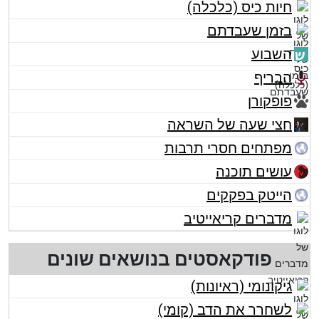
חיות כיס (כלכלה)
בזמן שעבדתם
השבוע
הבריף
פופקורן
חצי שעה של השראה
מפתחים חסרי תרבות
עושים תוכנה
הייטק בפקקים
מדברים קריאייטיב
פודקאסטים בנושאים שונים
גיקונומי (ראיונות)
לשחרר את הדב (קומי)