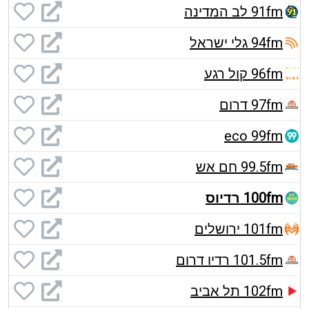
91fm לב המדינה
94fm גלי ישראל
96fm קול רגע
97fm דרום
eco 99fm
99.5fm חם אש
100fm רדיוס
101fm ירושלים
101.5fm רדיו דרום
102fm תל אביב