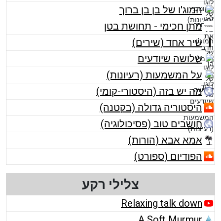
המוג'ו של בן בן ברוך
מתן חכימי - תחושת בטן
שיר אחד (שירים)
שלושה שיודעים
על המשמעות (רעיונות)
מה יש בזה (היסטורי-קומי)
היסטוריה גדולה (בקטנה)
חושבים טוב (פסיכולוגיה)
אמא אבא (הורות)
הפודיום (ספורט)
צלילי רקע
Relaxing talk down
A Soft Murmur