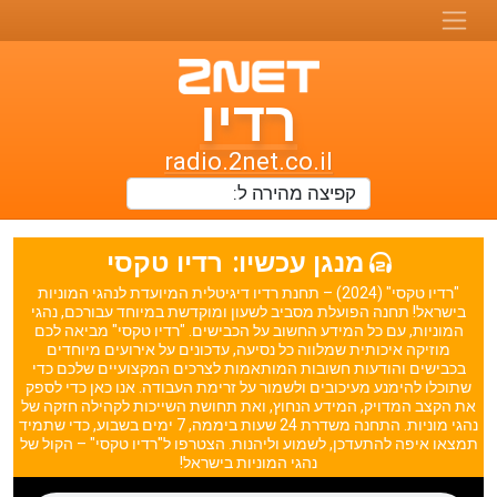
רדיו
רדיו
טו-נט
radio.2net.co.il
תחנות
רדיו
מנגן עכשיו:
רדיו טקסי
ואתרי
"רדיו טקסי" (2024) – תחנת רדיו דיגיטלית המיועדת לנהגי המוניות
מוזיקה
בישראל! תחנה הפועלת מסביב לשעון ומוקדשת במיוחד עבורכם, נהגי
המוניות, עם כל המידע החשוב על הכבישים. "רדיו טקסי" מביאה לכם
מוזיקה איכותית שמלווה כל נסיעה, עדכונים על אירועים מיוחדים
בכבישים והודעות חשובות המותאמות לצרכים המקצועיים שלכם כדי
שתוכלו להימנע מעיכובים ולשמור על זרימת העבודה. אנו כאן כדי לספק
את הקצב המדויק, המידע הנחוץ, ואת תחושת השייכות לקהילה חזקה של
נהגי מוניות. התחנה משדרת 24 שעות ביממה, 7 ימים בשבוע, כדי שתמיד
תמצאו איפה להתעדכן, לשמוע וליהנות. הצטרפו ל"רדיו טקסי" – הקול של
נהגי המוניות בישראל!