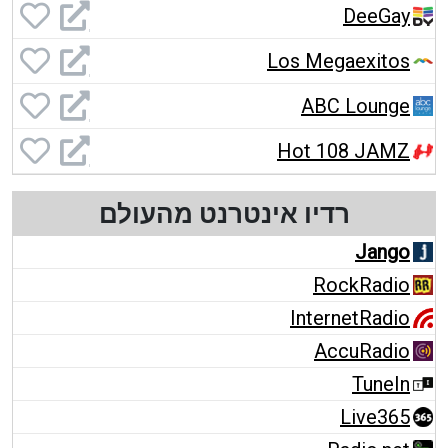
DeeGay
Los Megaexitos
ABC Lounge
Hot 108 JAMZ
רדיו אינטרנט מהעולם
Jango
RockRadio
InternetRadio
AccuRadio
TuneIn
Live365