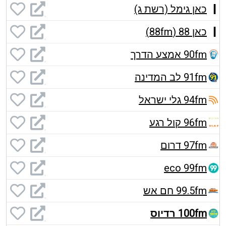
כאן גימל (רשת ג)
כאן 88 (88fm)
90fm אמצע הדרך
91fm לב המדינה
94fm גלי ישראל
96fm קול רגע
97fm דרום
eco 99fm
99.5fm חם אש
100fm רדיוס