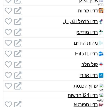
ארץ הגולן
רדיו קריות
רדיו כרמל الكرمل
רדיו מודיעין
מהות החיים
רדיו Hits IL
קול הלב
רדיו אזורי
ערוץ הכנסת
רדיו i24 חדשות
רדיו ספורט5