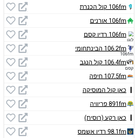
106fm קול הכנרת
106fm אורנים
106fm רדיו קסם
106.2fm הבינתחומי
106.4fm קול הנגב
107.5fm חיפה
כאן קול המוסיקה
891fm פריוויה
כאן רקע (רוסית)
98.1fm רדיו אשמס