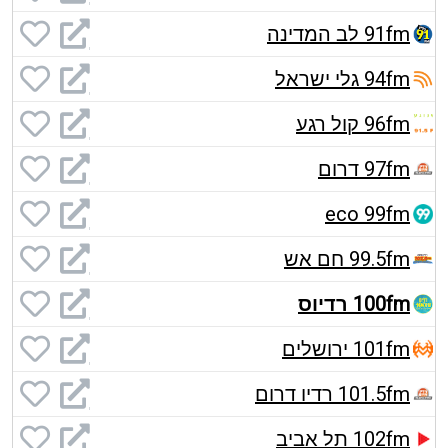
91fm לב המדינה
94fm גלי ישראל
96fm קול רגע
97fm דרום
eco 99fm
99.5fm חם אש
100fm רדיוס
101fm ירושלים
101.5fm רדיו דרום
102fm תל אביב