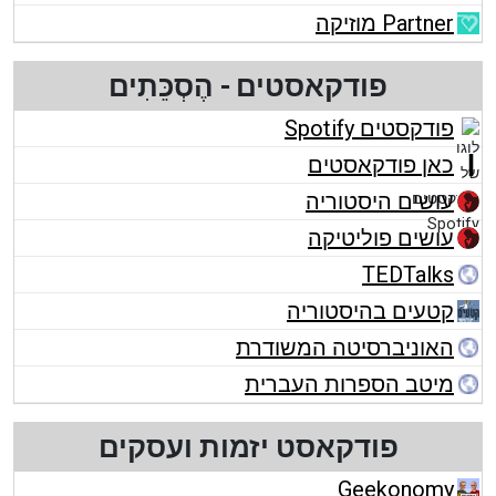
Partner מוזיקה
פודקאסטים - הֶסְכֵּתִים
פודקסטים Spotify
כאן פודקאסטים
עושים היסטוריה
עושים פוליטיקה
TEDTalks
קטעים בהיסטוריה
האוניברסיטה המשודרת
מיטב הספרות העברית
פודקאסט יזמות ועסקים
Geekonomy