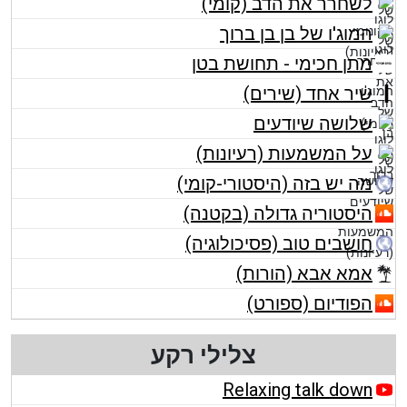
לשחרר את הדב (קומי)
המוג'ו של בן בן ברוך
מתן חכימי - תחושת בטן
שיר אחד (שירים)
שלושה שיודעים
על המשמעות (רעיונות)
מה יש בזה (היסטורי-קומי)
היסטוריה גדולה (בקטנה)
חושבים טוב (פסיכולוגיה)
אמא אבא (הורות)
הפודיום (ספורט)
צלילי רקע
Relaxing talk down