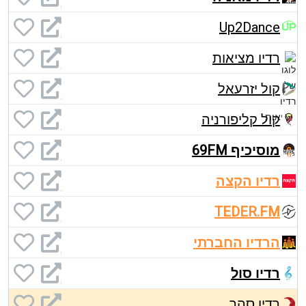
Up2Dance
רדיו מציאות
קול יזרעאל
קול קליפורניה
מוסיכיף 69FM
רדיו הקצה
TEDER.FM
הרדיו החברתי
רדיו סול
רדיו סהר