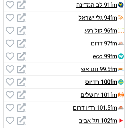
91fm לב המדינה
94fm גלי ישראל
96fm קול רגע
97fm דרום
eco 99fm
99.5fm חם אש
100fm רדיוס
101fm ירושלים
101.5fm רדיו דרום
102fm תל אביב