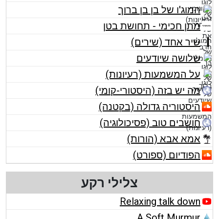
המוג'ו של בן בן ברוך
מתן חכימי - תחושת בטן
שיר אחד (שירים)
שלושה שיודעים
על המשמעות (רעיונות)
מה יש בזה (היסטורי-קומי)
היסטוריה גדולה (בקטנה)
חושבים טוב (פסיכולוגיה)
אמא אבא (הורות)
הפודיום (ספורט)
צלילי רקע
Relaxing talk down
A Soft Murmur