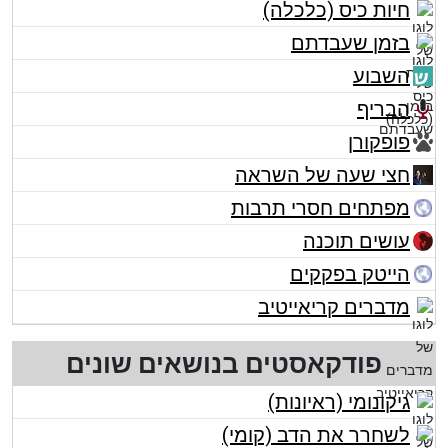
חיות כיס (כלכלה)
בזמן שעבדתם
השבוע
הבריף
פופקורן
חצי שעה של השראה
מפתחים חסרי תרבות
עושים תוכנה
הייטק בפקקים
מדברים קריאייטיב
פודקאסטים בנושאים שונים
גיקונומי (ראיונות)
לשחרר את הדב (קומי)