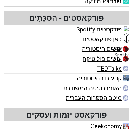
Partner מוזיקה
פודקאסטים - הֶסְכֵּתִים
פודקסטים Spotify
כאן פודקאסטים
עושים היסטוריה
עושים פוליטיקה
TEDTalks
קטעים בהיסטוריה
האוניברסיטה המשודרת
מיטב הספרות העברית
פודקאסט יזמות ועסקים
Geekonomy