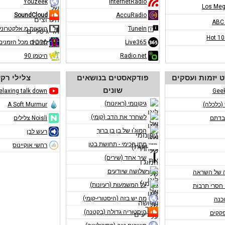
Youzeek
InternetRadio
Los Meg
SoundCloud
AccuRadio
ABC
TuneIn
הופעות מ.אלקטרוני
Hot 1
Live365
להיטים מכל הזמנים
Radio.net
היטמן 90
 יזמות ועסקים
פודקאסטים בנושאים
צלילי רק
שונים
elaxing talk down
Gee
גיקונומי (ראיונות)
 (כלכלה)
A Soft Murmur
לשחרר את הדב (קומי)
בדתם
Noisli צלילים
המוג'ו של בן בן ברוך
רעש לבן
מתן חכימי - תחושת בטן
רחשי אוקיינוס
שיר אחד (שירים)
שלושה שיודעים
 של השראה
על המשמעות (רעיונות)
חסרי תרבות
מה יש בזה (היסטורי-קומי)
כנה
היסטוריה גדולה (בקטנה)
פקקים