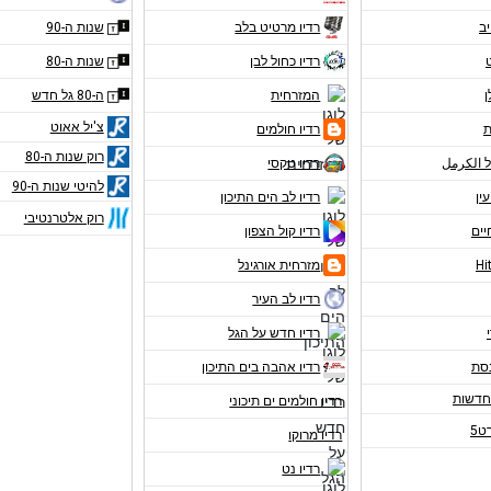
יב
רדיו מרטיט בלב
שנות ה-90
רדיו כחול לבן
שנות ה-80
ן
המזרחית
ה-80 גל חדש
צ'יל אאוט
ת
רדיו חולמים
רוק שנות ה-80
ל الكرمل
רדיו טקסי
להיטי שנות ה-90
עין
רדיו לב הים התיכון
רוק אלטרנטיבי
יים
רדיו קול הצפון
מזרחית אורגינל
רדיו לב העיר
רדיו חדש על הגל
נסת
רדיו אהבה בים התיכון
רדיו חולמים ים תיכוני
ט5
רדיו מרוקו
רדיו נט