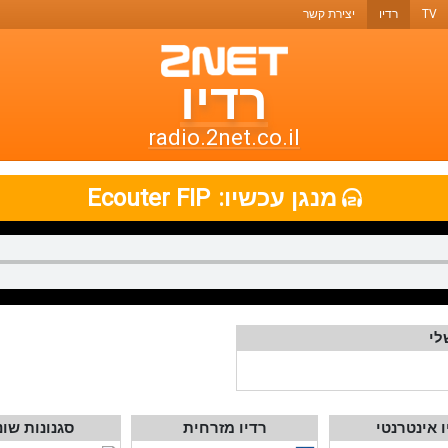
TV
רדיו
יצירת קשר
רדיו
רדיו
טו-נט
radio.2net.co.il
תחנות
מנגן עכשיו:
Ecouter FIP
רדיו
ואתרי
מוזיקה
לי
ו אינטרנטי
רדיו מזרחית
סגנונות שונ