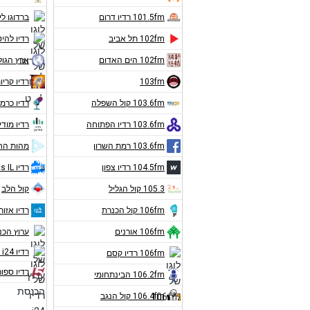
101.5fm רדיו דרום
ברדוגו לי
102fm תל אביב
רדיו להיט
102fm הים האדום
ארץ הגול
103fm
רדיו קריו
103.6fm קול השפלה
רדיו כרמ
103.6fm רדיו הפתוחה
רדיו מודי
103.6fm רמת השרון
מהות הח
104.5fm רדיו צפון
רדיו Hits IL
105.3 קול הגליל
קול הלב
106fm קול הכנרת
רדיו אזורי
106fm אורנים
ערוץ הכ
רדיו i24 חדשות
106fm רדיו קסם
רדיו ספור
106.2fm הבינתחומי
106.4fm קול הנגב