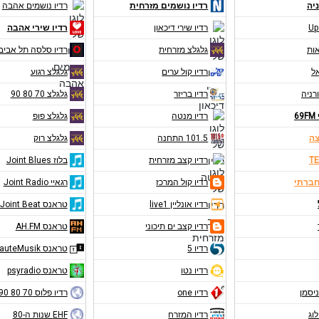
יה
רדיו נושמים מזרחית
רדיו נושמים אהבה
Up
רדיו שירי דיכאון
רדיו שירי אהבה
אות
גלגלצ מזרחית
רדיו סלסה תל אביב
אל
רדיו קול ערים
גלגלצ רגוע
רניה
רדיו בריזר
גלגלצ 70 80 90
6
רדיו מנטה
גלגלצ פופ
צה
101.5 התחנה
גלגלצ רוק
TE
רדיו קצב מזרחית
בלוז Joint Blues
חברתי
רדיו קול המרכז
רגאיי Joint Radio
רדיו אונליין live1
טראנס Joint Beat
רדיו קצב ים תיכוני
טראנס AH.FM
רדיו 5
טראנס RauteMusik
רדיו נטו
טראנס psyradio
ניסמן
רדיו one
רדיו פלוס 70 80 90
לוג
רדיו המזרח
EHF שנות ה-80