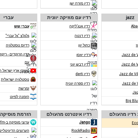
רדיו מזרח ישן
jazz
רדיו עם מוזיקה יוונית
עברי
רדיו אנג'ליקה
עברי שש
רדיו דנטה
גלגלצ "גל עברי"
ז
כחול יוון
רדיוס נוסטלגיה
רדיו הרוקדים - ריקוד
רדיו יאסו
עם
רדיו דבש יווני
משירי ארץ ישראל ה
רדיו derti
נוסטלגיה ישראלית
רדיו ספרה יוונית
זמרשת
Ja
הזמנה לפיוט
Big Bl
רדיו מהעולם
רדיו אינטרנט מהעולם
הזרמת מוסיקה 
Jango
ערוצי מוסיקה ב-eco99fm
Eco
RockRadio
הערוצים הדיגיטליים ב-m