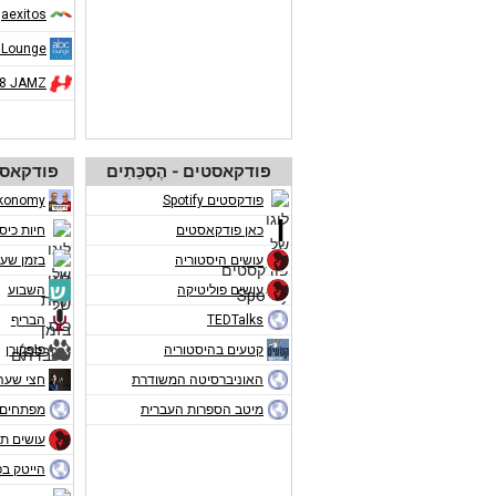
aexitos
 Lounge
08 JAMZ
פודקאסטים - הֶסְכֵּתִים
פודקאסט
פודקסטים Spotify
konomy
כאן פודקאסטים
חיות כיס
עושים היסטוריה
בזמן שע
עושים פוליטיקה
השבוע
TEDTalks
הבריף
קטעים בהיסטוריה
פופקורן
האוניברסיטה המשודרת
חצי שעה
מיטב הספרות העברית
מפתחים 
עושים תו
הייטק ב