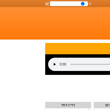
א
א
שליטה
על
גודל
הפונט
במסמך
ים
רדיו דתי