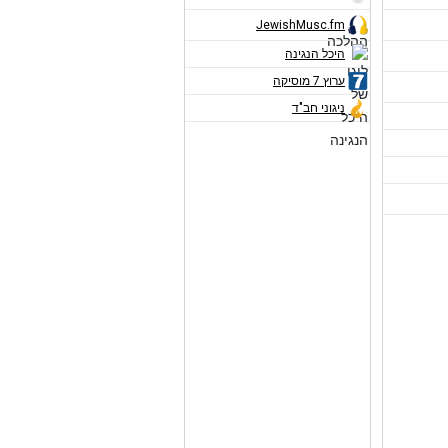
JewishMusc.fm
היכל הנגינה
ערוץ 7 מוסיקה
ניגוני חב"ד