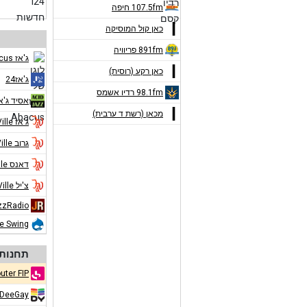
107.5fm חיפה
כאן קול המוסיקה
891fm פריוויה
ג'אז Abacus
כאן רקע (רוסית)
ג'אז24
98.1fm רדיו אשמס
אסיד ג'א
מכאן (רשת ד ערבית)
ג'אז Jazz de Ville
גרוב Jazz de Ville
דאנס Jazz de Ville
צ'יל Jazz de Ville
zzRadio
ue Swing
תחנות 
uter FIP
DeeGay