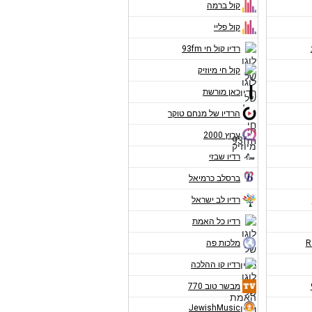
קול ברמה
קול פליי
רדיו קול חי 93fm
קול חי מיוזיק
כאן מורשת
הרדיו של מנחם טוקר
ערוץ 2000
רדיו שבזי
ברסלב כרמיאל
רדיו לב ישראל
רדיו כל האמת
מלכות פה
רדיו קו ההלכה
מבשר טוב 770
JewishMusic