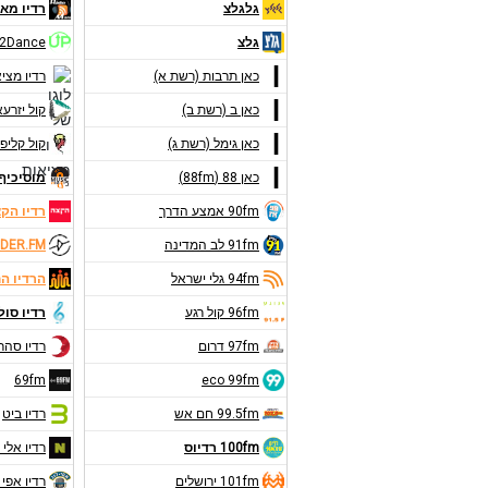
גלגלצ
רדיו מאנ
גלצ
2Dance
כאן תרבות (רשת א)
רדיו מצי
כאן ב (רשת ב)
קול יזרע
כאן גימל (רשת ג)
קול קליפו
כאן 88 (88fm)
מוסיכיף 9FM
90fm אמצע הדרך
רדיו הק
91fm לב המדינה
DER.FM
94fm גלי ישראל
הרדיו ה
96fm קול רגע
רדיו סול
97fm דרום
רדיו סהר
69fm
eco 99fm
99.5fm חם אש
רדיו ביט
100fm רדיוס
רדיו אלי 
101fm ירושלים
רדיו אפי 