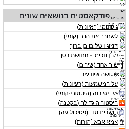
פודקאסטים בנושאים שונים
גיקונומי (ראיונות)
לשחרר את הדב (קומי)
המוג'ו של בן בן ברוך
מתן חכימי - תחושת בטן
שיר אחד (שירים)
שלושה שיודעים
על המשמעות (רעיונות)
מה יש בזה (היסטורי-קומי)
היסטוריה גדולה (בקטנה)
חושבים טוב (פסיכולוגיה)
אמא אבא (הורות)