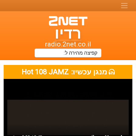
רדיו
רדיו
טו-נט
radio.2net.co.il
תחנות
רדיו
מנגן עכשיו:
Hot 108 JAMZ
ואתרי
מוזיקה