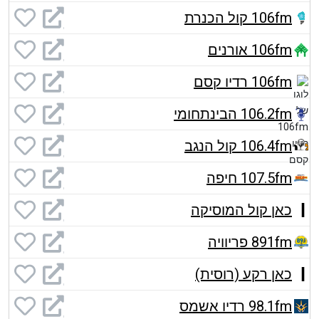
106fm קול הכנרת
106fm אורנים
106fm רדיו קסם
106.2fm הבינתחומי
106.4fm קול הנגב
107.5fm חיפה
כאן קול המוסיקה
891fm פריוויה
כאן רקע (רוסית)
98.1fm רדיו אשמס