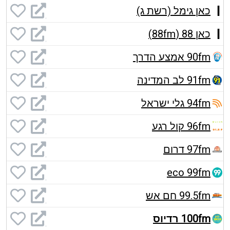
כאן גימל (רשת ג)
כאן 88 (88fm)
90fm אמצע הדרך
91fm לב המדינה
94fm גלי ישראל
96fm קול רגע
97fm דרום
eco 99fm
99.5fm חם אש
100fm רדיוס