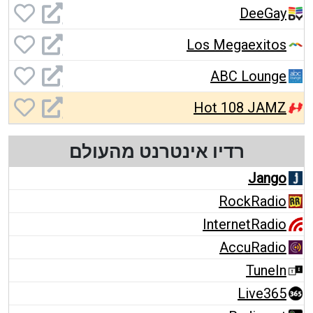
DeeGay
Los Megaexitos
ABC Lounge
Hot 108 JAMZ
רדיו אינטרנט מהעולם
Jango
RockRadio
InternetRadio
AccuRadio
TuneIn
Live365